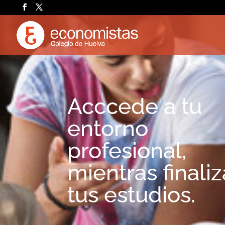
Acccede a tu
entorno
profesional,
mientras finali
tus estudios.