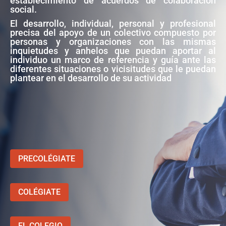
establecimiento de acuerdos de colaboración
social.
El desarrollo, individual, personal y profesional
precisa del apoyo de un colectivo compuesto por
personas y organizaciones con las mismas
inquietudes y anhelos que puedan aportar al
individuo un marco de referencia y guía ante las
diferentes situaciones o vicisitudes que le puedan
plantear en el desarrollo de su actividad
PRECOLÉGIATE
COLÉGIATE
EL COLEGIO