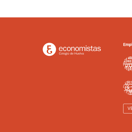
Empl
V