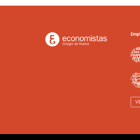
Empl
V