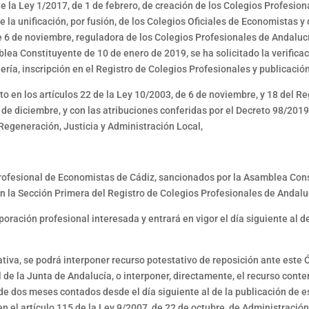
de la Ley 1/2017, de 1 de febrero, de creación de los Colegios Profesi
la unificación, por fusión, de los Colegios Oficiales de Economistas y 
de 6 de noviembre, reguladora de los Colegios Profesionales de Andaluc
a Constituyente de 10 de enero de 2019, se ha solicitado la verificaci
ría, inscripción en el Registro de Colegios Profesionales y publicación
esto en los artículos 22 de la Ley 10/2003, de 6 de noviembre, y 18 del
e diciembre, y con las atribuciones conferidas por el Decreto 98/2019, 
 Regeneración, Justicia y Administración Local,
Profesional de Economistas de Cádiz, sancionados por la Asamblea Cons
en la Sección Primera del Registro de Colegios Profesionales de Andalu
oración profesional interesada y entrará en vigor el día siguiente al de
ativa, se podrá interponer recurso potestativo de reposición ante este 
ial de la Junta de Andalucía, o interponer, directamente, el recurso con
de dos meses contados desde el día siguiente al de la publicación de es
n el artículo 115 de la Ley 9/2007, de 22 de octubre, de Administración