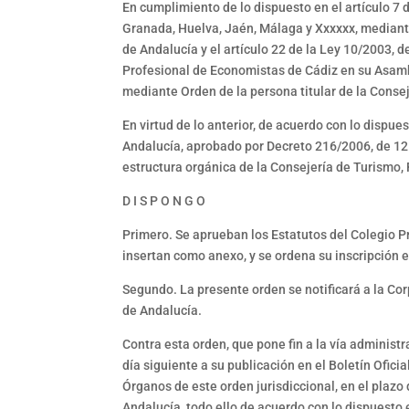
En cumplimiento de lo dispuesto en el artículo 7 
Granada, Huelva, Jaén, Málaga y Xxxxxx, mediante 
de Andalucía y el artículo 22 de la Ley 10/2003, 
Profesional de Economistas de Cádiz en su Asamble
mediante Orden de la persona titular de la Conseje
En virtud de lo anterior, de acuerdo con lo dispu
Andalucía, aprobado por Decreto 216/2006, de 12 d
estructura orgánica de la Consejería de Turismo,
D I S P O N G O
Primero. Se aprueban los Estatutos del Colegio 
insertan como anexo, y se ordena su inscripción 
Segundo. La presente orden se notificará a la Corp
de Andalucía.
Contra esta orden, que pone fin a la vía administr
día siguiente a su publicación en el Boletín Ofic
Órganos de este orden jurisdiccional, en el plazo 
Andalucía, todo ello de acuerdo con lo dispuesto e